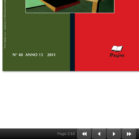
Page:
1
/
18